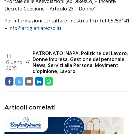
“Portale delle Agevolazioni (ex DiResCo) – Incentivi
Decreto Coesione – Articolo 23 – Donne”.
Per informazioni contattare i nostri uffici (Tel. 05753141
–
info@artigianiarezzo.it
)
PATRONATO INAPA
,
Politiche del Lavoro
,
11
Donne Impresa
,
Gestione del personale
,
//
Giugno
News
,
Servizi alla Persona
,
Movimenti
2025
d'opinione
,
Lavoro
Articoli correlati