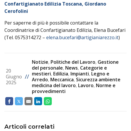
Confartigianato Edilizia Toscana, Giordano
Cerofolini
Per saperne di più è possibile contattare la
Coordinatrice di Confartigianato Edilizia, Elena Bucefari
(Tel. 0575314272 –
elena.bucefari@artigianiarezzo.it
)
Notizie
,
Politiche del Lavoro
,
Gestione
del personale
,
News
,
Categorie e
20
mestieri
,
Edilizia
,
Impianti
,
Legno e
//
Giugno
Arredo
,
Meccanica
,
Sicurezza ambiente
2025
medicina del lavoro
,
Lavoro
,
Norme e
provvedimenti
Articoli correlati