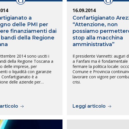
2014
16.09.2014
rtigianato a
Confartigianato Arez
gno delle PMI per
“Attenzione, non
ere finanziamenti dai
possiamo permetter
 bandi della Regione
stop alla macchina
ana
amministrativa”
ettembre 2014 sono usciti i
Il presidente Vannetti: auguri d
andi della Regione Toscana a
a Fanfani ma è fondamentale
o delle imprese, per
fermare la politica locale: occ
enti o liquidità con garanzie
Comune e Provincia continuin
. Confartigianato è a
lavorare con vigore per comba
zione delle aziende per…
crisi.
articolo
Leggi articolo