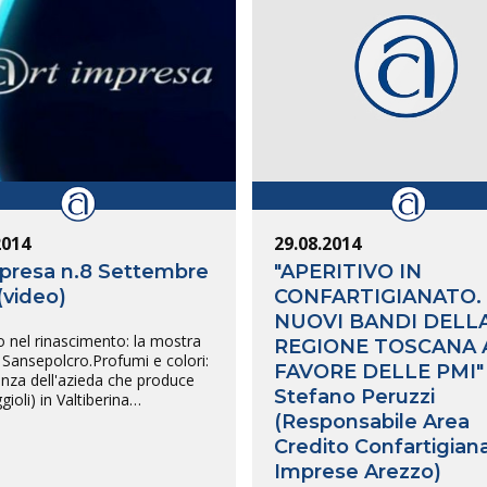
2014
29.08.2014
presa n.8 Settembre
"APERITIVO IN
(video)
CONFARTIGIANATO. 
NUOVI BANDI DELL
llo nel rinascimento: la mostra
REGIONE TOSCANA 
 Sansepolcro.Profumi e colori:
FAVORE DELLE PMI"
enza dell'azieda che produce
Stefano Peruzzi
ggioli) in Valtiberina…
(Responsabile Area
Credito Confartigian
Imprese Arezzo)