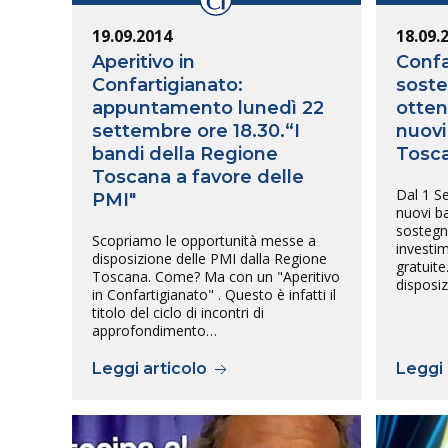
19.09.2014
18.09.
Aperitivo in
Confa
Confartigianato:
soste
appuntamento lunedì 22
otten
settembre ore 18.30.“I
nuovi
bandi della Regione
Tosc
Toscana a favore delle
Dal 1 S
PMI"
nuovi b
sostegn
Scopriamo le opportunità messe a
investim
disposizione delle PMI dalla Regione
gratuite
Toscana. Come? Ma con un "Aperitivo
disposi
in Confartigianato" . Questo è infatti il
titolo del ciclo di incontri di
approfondimento…
Leggi articolo
Leggi 