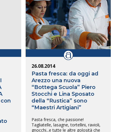
26.08.2014
Pasta fresca: da oggi ad
I
Arezzo una nuova
A
“Bottega Scuola” Piero
A
Stocchi e Lina Sposato
 con
della “Rustica” sono
“Maestri Artigiani”
Pasta fresca, che passione!
ato
Tagliatelle, lasagne, tortellini, ravioli,
gnocchi...e tutte le altre golosità che