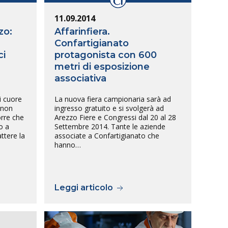
11.09.2014
zo:
Affarinfiera.
Confartigianato
ci
protagonista con 600
metri di esposizione
associativa
i cuore
La nuova fiera campionaria sarà ad
 non
ingresso gratuito e si svolgerà ad
orre che
Arezzo Fiere e Congressi dal 20 al 28
o a
Settembre 2014. Tante le aziende
ttere la
associate a Confartigianato che
hanno…
Leggi articolo