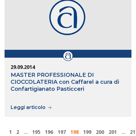
29.09.2014
MASTER PROFESSIONALE DI
CIOCCOLATERIA con Caffarel a cura di
Confartigianato Pasticceri
Leggi articolo
1
2
…
195
196
197
198
199
200
201
…
21