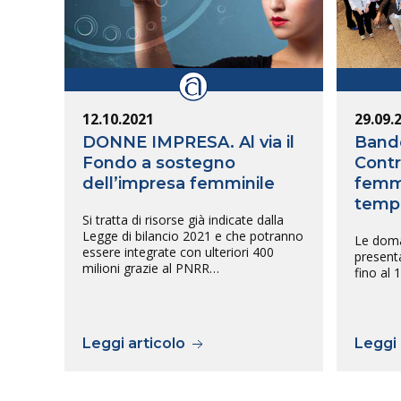
12.10.2021
29.09.
DONNE IMPRESA. Al via il
Bando
Fondo a sostegno
Contr
dell’impresa femminile
femmi
tempi
Si tratta di risorse già indicate dalla
Legge di bilancio 2021 e che potranno
Le doma
essere integrate con ulteriori 400
presenta
milioni grazie al PNRR…
fino al
Leggi articolo
Leggi 