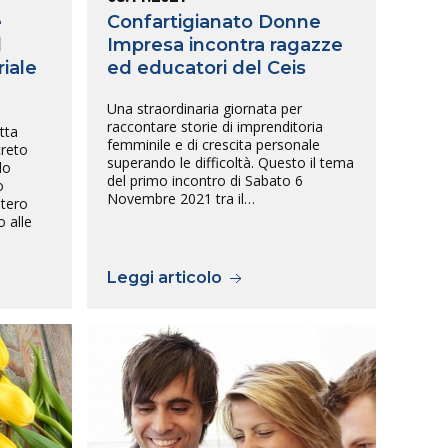
e
Confartigianato Donne
l
Impresa incontra ragazze
iale
ed educatori del Ceis
Una straordinaria giornata per
raccontare storie di imprenditoria
tta
femminile e di crescita personale
creto
superando le difficoltà. Questo il tema
lo
del primo incontro di Sabato 6
o
Novembre 2021 tra il…
stero
o alle
Leggi articolo