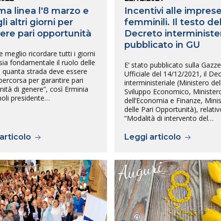
ima linea l'8 marzo e
Incentivi alle impres
gli altri giorni per
femminili. Il testo de
ere pari opportunità
Decreto interminister
pubblicato in GU
 meglio ricordare tutti i giorni
ia fondamentale il ruolo delle
E’ stato pubblicato sulla Gazze
 quanta strada deve essere
Ufficiale del 14/12/2021, il De
ercorsa per garantire pari
interministeriale (Ministero del
ità di genere”, così Erminia
Sviluppo Economico, Minister
li presidente…
dell’Economia e Finanze, Mini
delle Pari Opportunità), relativ
“Modalità di intervento del…
articolo
Leggi articolo