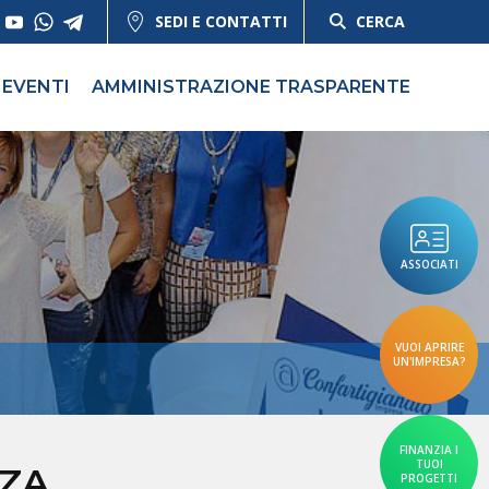
SEDI E CONTATTI
CERCA
EVENTI
AMMINISTRAZIONE TRASPARENTE
ASSOCIATI
VUOI APRIRE
UN'IMPRESA?
FINANZIA I
TUOI
NZA
PROGETTI