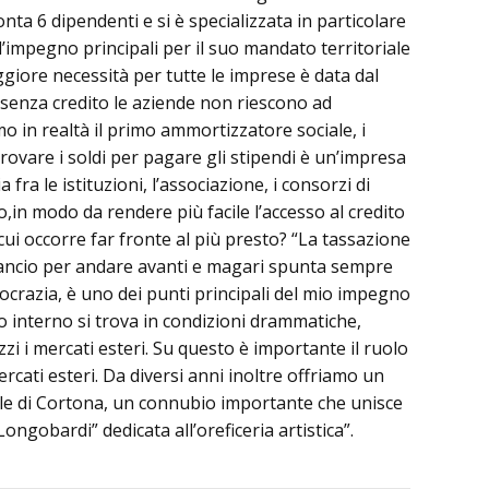
nta 6 dipendenti e si è specializzata in particolare
e d’impegno principali per il suo mandato territoriale
giore necessità per tutte le imprese è data dal
ma senza credito le aziende non riescono ad
o in realtà il primo ammortizzatore sociale, i
trovare i soldi per pagare gli stipendi è un’impresa
ra le istituzioni, l’associazione, i consorzi di
io,in modo da rendere più facile l’accesso al credito
cui occorre far fronte al più presto? “La tassazione
bilancio per andare avanti e magari spunta sempre
rocrazia, è uno dei punti principali del mio impegno
to interno si trova in condizioni drammatiche,
zzi i mercati esteri. Su questo è importante il ruolo
cati esteri. Da diversi anni inoltre offriamo un
le di Cortona, un connubio importante che unisce
ongobardi” dedicata all’oreficeria artistica”.