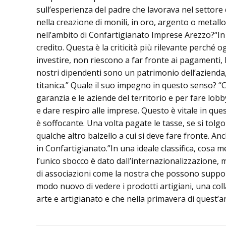
sull’esperienza del padre che lavorava nel settore d
nella creazione di monili, in oro, argento o metallo,
nell’ambito di Confartigianato Imprese Arezzo?“In 
credito. Questa è la criticità più rilevante perché 
investire, non riescono a far fronte ai pagamenti,
nostri dipendenti sono un patrimonio dell’azienda, 
titanica.” Quale il suo impegno in questo senso? “Cr
garanzia e le aziende del territorio e per fare lobby
e dare respiro alle imprese. Questo è vitale in que
è soffocante. Una volta pagate le tasse, se si tol
qualche altro balzello a cui si deve fare fronte. A
in Confartigianato.”In una ideale classifica, cosa 
l’unico sbocco è dato dall’internazionalizzazione, m
di associazioni come la nostra che possono support
modo nuovo di vedere i prodotti artigiani, una c
arte e artigianato e che nella primavera di quest’an