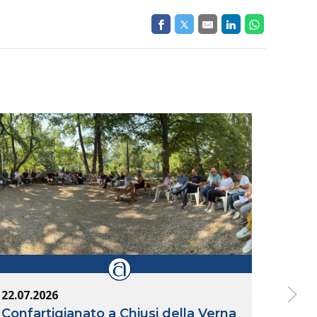
22.07.2026
14.07
Confartigianato a Chiusi della Verna
Inte