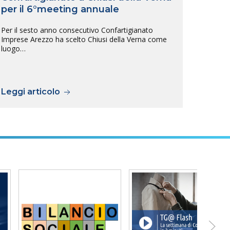
per il 6°meeting annuale
Arez
tras
Per il sesto anno consecutivo Confartigianato
sull
Imprese Arezzo ha scelto Chiusi della Verna come
luogo…
L’inte
tra Ar
previs
Leggi articolo
Legg