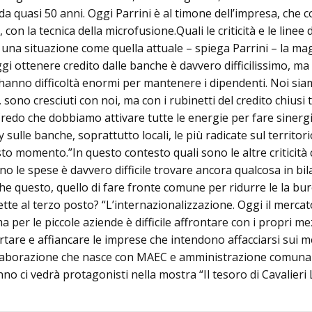
a quasi 50 anni. Oggi Parrini è al timone dell’impresa, che co
 con la tecnica della microfusione.Quali le criticità e le line
una situazione come quella attuale – spiega Parrini – la mag
oggi ottenere credito dalle banche è davvero difficilissimo, 
 hanno difficoltà enormi per mantenere i dipendenti. Noi siam
sono cresciuti con noi, ma con i rubinetti del credito chiusi 
edo che dobbiamo attivare tutte le energie per fare sinergia f
 sulle banche, soprattutto locali, le più radicate sul territor
sto momento.”In questo contesto quali sono le altre criticità 
gono le spese è davvero difficile trovare ancora qualcosa in 
nche questo, quello di fare fronte comune per ridurre le la bu
mette al terzo posto? “L’internazionalizzazione. Oggi il merca
a per le piccole aziende è difficile affrontare con i propri me
are e affiancare le imprese che intendono affacciarsi sui mer
ollaborazione che nasce con MAEC e amministrazione comuna
no ci vedrà protagonisti nella mostra “Il tesoro di Cavalieri L