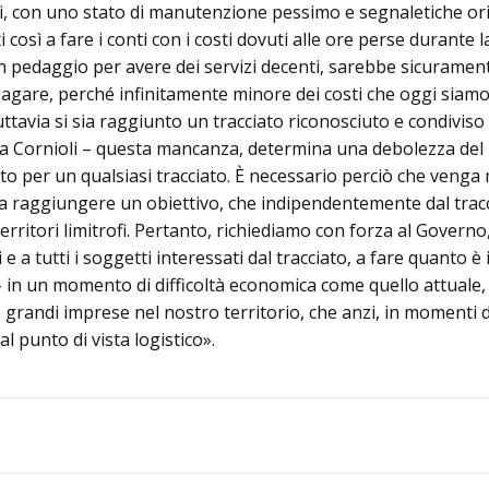
ti, con uno stato di manutenzione pessimo e segnaletiche ori
 così a fare i conti con i costi dovuti alle ore perse durante 
n pedaggio per avere dei servizi decenti, sarebbe sicurament
are, perché infinitamente minore dei costi che oggi siamo co
avia si sia raggiunto un tracciato riconosciuto e condiviso d
inua Cornioli – questa mancanza, determina una debolezza del
nto per un qualsiasi tracciato. È necessario perciò che veng
 raggiungere un obiettivo, che indipendentemente dal traccia
erritori limitrofi. Pertanto, richiediamo con forza al Governo,
 e a tutti i soggetti interessati dal tracciato, a fare quanto 
 – in un momento di difficoltà economica come quello attual
e grandi imprese nel nostro territorio, che anzi, in momenti d
al punto di vista logistico».