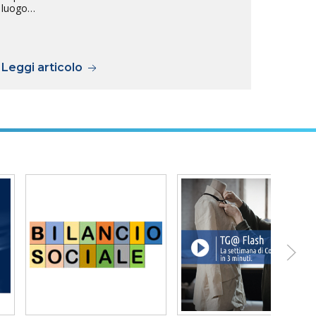
luogo…
L’inte
tra Ar
previs
Leggi articolo
Legg