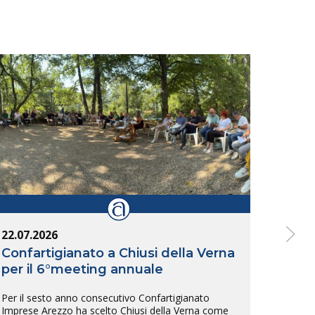
22.07.2026
14.07
Confartigianato a Chiusi della Verna
Inte
per il 6°meeting annuale
Arez
tras
Per il sesto anno consecutivo Confartigianato
sull
Imprese Arezzo ha scelto Chiusi della Verna come