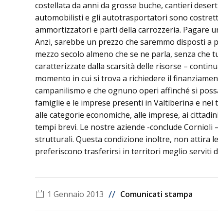
costellata da anni da grosse buche, cantieri deser
automobilisti e gli autotrasportatori sono costretti
ammortizzatori e parti della carrozzeria. Pagare u
Anzi, sarebbe un prezzo che saremmo disposti a pag
mezzo secolo almeno che se ne parla, senza che tutt
caratterizzate dalla scarsità delle risorse – cont
momento in cui si trova a richiedere il finanziame
campanilismo e che ognuno operi affinché si possa
famiglie e le imprese presenti in Valtiberina e nei t
alle categorie economiche, alle imprese, ai cittadini
tempi brevi. Le nostre aziende -conclude Cornioli
strutturali. Questa condizione inoltre, non attira l
preferiscono trasferirsi in territori meglio serviti d
//
1 Gennaio 2013
Comunicati stampa