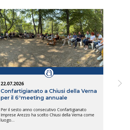
22.07.2026
14.07
Confartigianato a Chiusi della Verna
Inte
per il 6°meeting annuale
Arez
tras
Per il sesto anno consecutivo Confartigianato
sull
Imprese Arezzo ha scelto Chiusi della Verna come
luogo…
L’inte
tra Ar