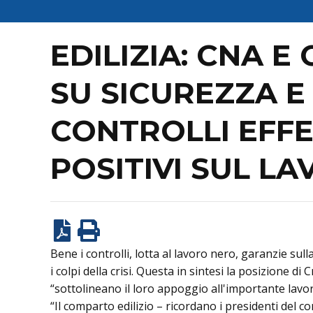
EDILIZIA: CNA E
SU SICUREZZA E
CONTROLLI EFF
POSITIVI SUL L
Bene i controlli, lotta al lavoro nero, garanzie su
i colpi della crisi. Questa in sintesi la posizione d
“sottolineano il loro appoggio all'importante lavo
“Il comparto edilizio – ricordano i presidenti del c