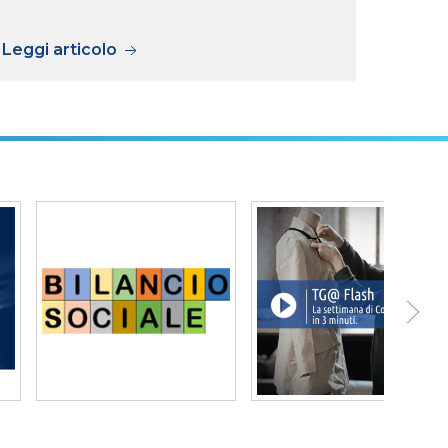
previs
Leggi articolo
Legg