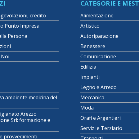
ZI
CATEGORIE E MEST
agevolazioni, credito
Alimentazione
lo Punto Impresa
Artistico
alla Persona
Autoriparazione
zioni
Benessere
i Noi
Comunicazione
Edilizia
Impianti
Legno e Arredo
za ambiente medicina del
Meccanica
Moda
igianato Arezzo
Orafi e Argentieri
one Srl: formazione e
Servizi e Terziario
e provvedimenti
Trasporti