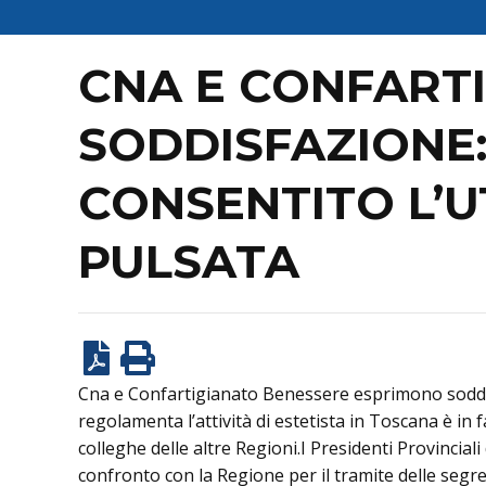
CNA E CONFART
SODDISFAZIONE
CONSENTITO L’U
PULSATA
Cna e Confartigianato Benessere esprimono soddisf
regolamenta l’attività di estetista in Toscana è i
colleghe delle altre Regioni.I Presidenti Provincial
confronto con la Regione per il tramite delle segre