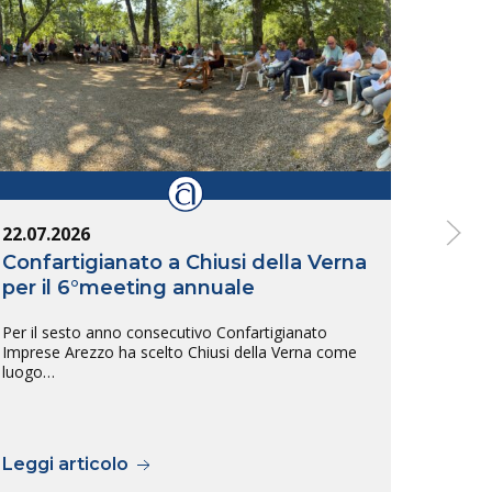
22.07.2026
14.07
Confartigianato a Chiusi della Verna
Inte
per il 6°meeting annuale
Arez
tras
Per il sesto anno consecutivo Confartigianato
sull
Imprese Arezzo ha scelto Chiusi della Verna come
luogo…
L’inte
tra Ar
previs
Leggi articolo
Legg