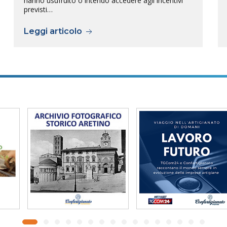
hanno usufruito o intendo accedere agli incentivi
previsti…
Leggi articolo