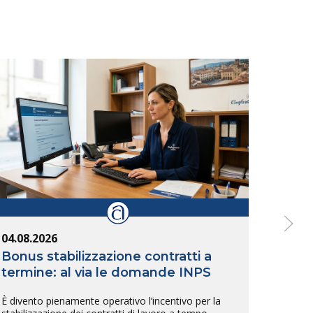
04.08.2026
04.08
Bonus stabilizzazione contratti a
Band
termine: al via le domande INPS
dell
È divento pienamente operativo l’incentivo per la
È stat