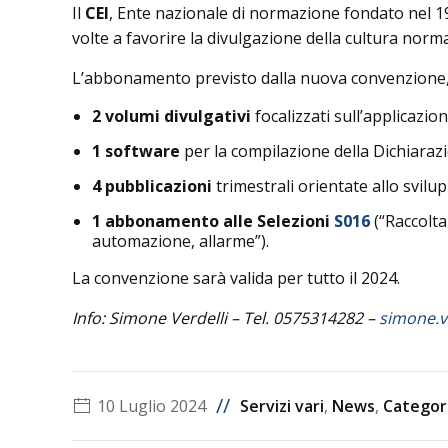
Il
CEI
, Ente nazionale di normazione fondato nel 190
volte a favorire la divulgazione della cultura norm
L’abbonamento previsto dalla nuova convenzione
2 volumi divulgativi
focalizzati sull’applicazio
1 software
per la compilazione della Dichiaraz
4 pubblicazioni
trimestrali orientate allo svilu
1 abbonamento alle Selezioni
S016
(“Raccolta
automazione, allarme”).
La convenzione sarà valida per tutto il 2024.
Info: Simone Verdelli – Tel. 0575314282 –
simone.ve
//
10 Luglio 2024
Servizi vari
,
News
,
Categori