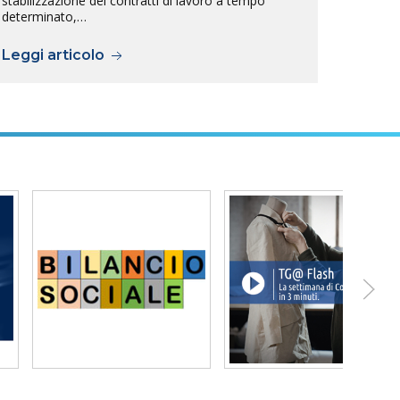
stabilizzazione dei contratti di lavoro a tempo
dell’8
determinato,…
Leggi articolo
Legg