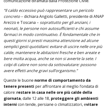
comunicazione diramata dalla Protezione Civile.
“Il caldo eccessivo può rappresentare un pericolo
concreto
– dichiara Angiolo Galletti, presidente di ANAP
Arezzo e Toscana –
soprattutto per gli anziani, i
neonati, le persone non autosufficienti e chi assume
farmaci in modo continuativo. È fondamentale che in
questi giorni si presti massima attenzione ad alcune
semplici gesti quotidiani: evitare di uscire nelle ore più
calde, mantenere le abitazioni fresche e ben areate e
bere molta acqua, anche se non si avverte la sete. I
colpi di calore non sono da sottovalutare: possono
avere effetti anche gravi sull’organismo.”
Queste le buone
norme di comportamento da
tenere presenti
per affrontare al meglio l’ondata di
calore:
restare in casa nelle ore più calde della
giornata
, dalle 12 alle 18,
proteggere gli ambienti
interni
con tende, persiane o climatizzatori, e
vitare