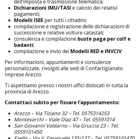
dell’imposta e trasmissione telematica;
Dichiarazioni IMU/TASI
e calcolo dei relativi
pagamenti;
Modelli ISEE
per tutti i cittadini;
compilazione e registrazione delle dichiarazioni di
successione e relative volture catastali;
consulenza e compilazione
buste paga per
colf e
badanti
;
compilazione e invio dei
Modelli RED e INVCIV
Per informazioni, appuntamenti e consulenze
personalizzate, rivolgiti alle sedi di Confartigianato
Imprese Arezzo.
Ti aspettiamo presso i nostri uffici dislocati in tutta la
provincia di Arezzo.
Contattaci subito per fissare l’appuntamento:
Arezzo – Via Tiziano 32 – Tel. 0575314253
Montevarchi – Viale Diaz 47 – Tel. 05591014
San Giovanni Valdarno – Via Gruccia 23 – Tel.
0559101450
Faella – Via V. Emanuele 135/137 – Tel. 05759101470