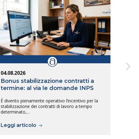
04.08.2026
04.08
Bonus stabilizzazione contratti a
Band
termine: al via le domande INPS
dell
È divento pienamente operativo l’incentivo per la
È stat
stabilizzazione dei contratti di lavoro a tempo
dell’8
determinato,…
Leggi articolo
Legg