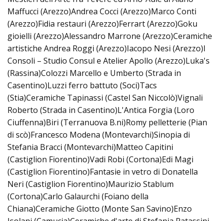
Maffucci (Arezzo)Andrea Cocci (Arezzo)Marco Conti
(Arezzo)Fidia restauri (Arezzo)Ferrart (Arezzo)Goku
gioielli (Arezzo)Alessandro Marrone (Arezzo)Ceramiche
artistiche Andrea Roggi (Arezzo)Iacopo Nesi (Arezzo)I
Consoli – Studio Consul e Atelier Apollo (Arezzo)Luka's
(Rassina)Colozzi Marcello e Umberto (Strada in
Casentino)Luzzi ferro battuto (Soci)Tacs
(Stia)Ceramiche Tapinassi (Castel San Niccolò)Vignali
Roberto (Strada in Casentino)L'Antica Forgia (Loro
Ciuffenna)Biri (Terranuova B.ni)Romy pelletterie (Pian
di scò)Francesco Modena (Montevarchi)Sinopia di
Stefania Bracci (Montevarchi)Matteo Capitini
(Castiglion Fiorentino)Vadi Robi (Cortona)Edi Magi
(Castiglion Fiorentino)Fantasie in vetro di Donatella
Neri (Castiglion Fiorentino)Maurizio Stablum
(Cortona)Carlo Galaurchi (Foiano della
Chiana)Ceramiche Giotto (Monte San Savino)Enzo