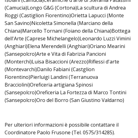
Isolani (Camucia)Ceramiche d'arte di Stefania Patassini
(Camucia)Longo G&G (Cortona)La scultura di Andrea
Roggi (Castiglion Fiorentino)Orietta Lapucci (Monte
San Savino)Nicoletta Simonella (Marciano della
Chiana)Marcello Tornani (Foiano della Chiana)Bottega
dell'Arte (Caprese Michelangelo)Leonardo Luzzi Vimini
(Anghiari)Elena Merendelli (Anghiari)Oriano Mearini
(Sansepolcro)Arte e Vita di Fabrizia Pancioni
(Monterchi)Luisa Bisaccioni (Arezzo)Riflessi d'arte
(Montevarchi)Danilo Fabiani (Castglion
Fiorentino)Pierluigi Landini (Terranuova
Bracciolini)Oreficeria artigiana Spinosi
(Sansepolcro)Oreficeria La Fortezza di Marco Tontini
(Sansepolcro)Oro del Borro (San Giustino Valdarno)
Per ulteriori informazioni è possibile contattare il
Coordinatore Paolo Frusone (Tel. 0575/314285).