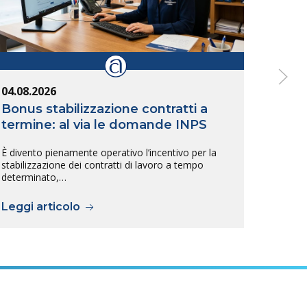
04.08.2026
04.08
Bonus stabilizzazione contratti a
Band
termine: al via le domande INPS
dell
È divento pienamente operativo l’incentivo per la
È stat
stabilizzazione dei contratti di lavoro a tempo
dell’8
determinato,…
Leggi articolo
Legg