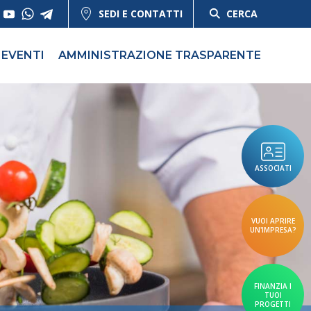
SEDI E CONTATTI
CERCA
EVENTI
AMMINISTRAZIONE TRASPARENTE
ASSOCIATI
VUOI APRIRE
UN'IMPRESA?
FINANZIA I
TUOI
PROGETTI