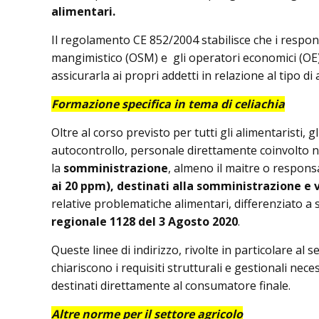
alimentari.
Il regolamento CE 852/2004 stabilisce che i respons
mangimistico (OSM) e gli operatori economici (OE)
assicurarla ai propri addetti in relazione al tipo di 
Formazione specifica in tema di celiachia
Oltre al corso previsto per tutti gli alimentaristi, 
autocontrollo, personale direttamente coinvolto n
la
somministrazione
, almeno il maitre o responsab
ai 20 ppm), destinati alla somministrazione e v
relative problematiche alimentari, differenziato a se
regionale 1128 del 3 Agosto 2020
.
Queste linee di indirizzo, rivolte in particolare al s
chiariscono i requisiti strutturali e gestionali ne
destinati direttamente al consumatore finale.
Altre norme per il settore agricolo