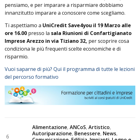
pensiamo, e per imparare a risparmiare dobbiamo
innanzitutto imparare a conoscere come scegliamo.
Ti aspettiamo a
UniCredit Save4you il 19 Marzo alle
ore 16.00
presso la
sala Riunioni di Confartigianato
Imprese Arezzo in via Tiziano 32,
per scoprire cosa
condiziona le più frequenti scelte economiche e di
risparmio.
Vuoi saparne di più? Qui il programma di tutte le lezioni
del percorso formativo
Alimentazione
,
ANCoS
,
Artistico
,
Autoriparazione
,
Benessere
,
News
,
6
Comunicazione
,
Edilizia
,
Impianti
,
Legno e