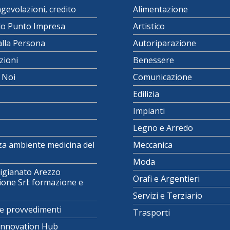
agevolazioni, credito
Alimentazione
lo Punto Impresa
Artistico
alla Persona
Autoriparazione
zioni
Benessere
i Noi
Comunicazione
Edilizia
Impianti
Legno e Arredo
za ambiente medicina del
Meccanica
Moda
igianato Arezzo
Orafi e Argentieri
one Srl: formazione e
Servizi e Terziario
e provvedimenti
Trasporti
 Innovation Hub