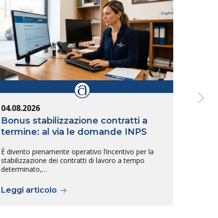
04.08.2026
04.08
Bonus stabilizzazione contratti a
Band
termine: al via le domande INPS
dell
È divento pienamente operativo l’incentivo per la
È stat
stabilizzazione dei contratti di lavoro a tempo
dell’8
determinato,…
Leggi articolo
Legg