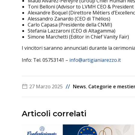
Maud Alvarez-Pereyre (Group Chief Human Res
Toni Belloni (Advisor to LVMH CEO & President
Alexandre Boquel (Direttore Métiers d’Excelle
Alessandro Zanardo (CEO di Thélios)
Carlo Capasa (Presidente della CNMI)
Stefania Lazzaroni (CEO di Altagamma)
Simone Marchetti (Editor in Chief Vanity Fair)
I vincitori saranno annunciati durante la cerimoni
Info: Tel. 05753141 –
info@artigianiarezzo.it
//
27 Marzo 2025
News
,
Categorie e mestier
Articoli correlati