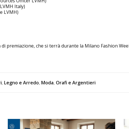
ources Officer LVMH)
 LVMH Italy)
nce LVMH)
a di premiazione, che si terrà durante la Milano Fashion We
i
,
Legno e Arredo
,
Moda
,
Orafi e Argentieri