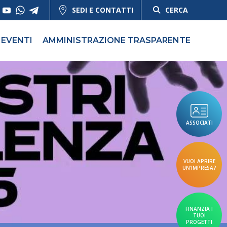
SEDI E CONTATTI
CERCA
EVENTI
AMMINISTRAZIONE TRASPARENTE
ASSOCIATI
VUOI APRIRE
UN'IMPRESA?
FINANZIA I
TUOI
PROGETTI