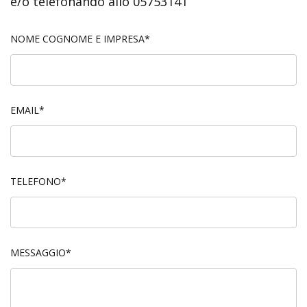
e/o telefonando allo 05753141
NOME COGNOME E IMPRESA*
EMAIL*
TELEFONO*
MESSAGGIO*