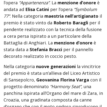
l’opera
“Appartenenza”
. La
menzione d’onore
è
andata ad
Elisa Catini
per l’opera
“Symbolum
77”
. Nella categoria
maestria nell’artigianato
il
premio è stato vinto da
Roberto Baragli
per il
pendente realizzato con la tecnica della fusione
a cera persa ispirato a un particolare della
Battaglia di Anghiari. La
menzione d’onore
è
stata data a
Stefania Bracci
per il pannello
decorato realizzato in coccio pesto.
Nella categoria
nuove generazioni
la vincitrice
del premio è stata un’allieva del Liceo Artistico
di Sansepolcro,
Geovanina Florina Varga
con il
progetto denominato
“Harmony Seat”
, una
panchina ispirata all’Organo del mare di Zara, in
Croazia, una gradinata composta da canne
d’organo che con il moto ondoso riproducono il