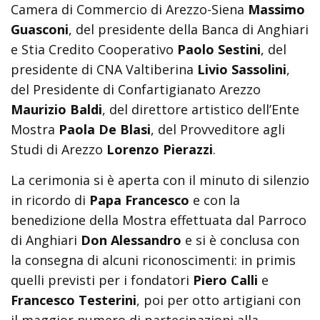
Camera di Commercio di Arezzo-Siena
Massimo
Guasconi
, del presidente della Banca di Anghiari
e Stia Credito Cooperativo
Paolo Sestini
, del
presidente di CNA Valtiberina
Livio Sassolini
,
del Presidente di Confartigianato Arezzo
Maurizio Baldi
, del direttore artistico dell’Ente
Mostra
Paola De Blasi
, del Provveditore agli
Studi di Arezzo
Lorenzo Pierazzi
.
La cerimonia si è aperta con il minuto di silenzio
in ricordo di
Papa Francesco
e con la
benedizione della Mostra effettuata dal Parroco
di Anghiari
Don Alessandro
e si è conclusa con
la consegna di alcuni riconoscimenti: in primis
quelli previsti per i fondatori
Piero Calli
e
Francesco Testerini
, poi per otto artigiani con
il maggior numero di partecipazioni alla