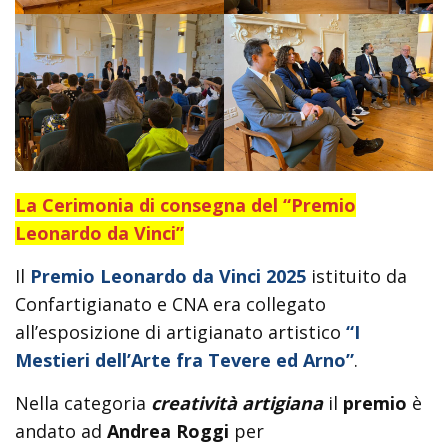
La Cerimonia di consegna del “Premio
Leonardo da Vinci”
Il
Premio Leonardo da Vinci 2025
istituito da
Confartigianato e CNA era collegato
all’esposizione di artigianato artistico
“I
Mestieri dell’Arte fra Tevere ed Arno”
.
Nella categoria
creatività artigiana
il
premio
è
andato ad
Andrea Roggi
per