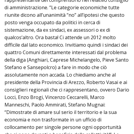
rappresentante del comprensorio nel relativo consiglio
di amministrazione. ”Le categorie economiche tutte
riunite dicono all’unanimità “no” all’ipotesi che questo
posto venga occupato da politici in cerca di
sistemazione, da ex sindaci, ex assessori o ex di
qualcos’altro. Ora basta! Ci attende un 2012 molto
difficile dal lato economico. Invitiamo quindi i sindaci dei
quattro Comuni direttamente interessati dal problema
della diga (Anghiari, Caprese Michelangelo, Pieve Santo
Stefano e Sansepolcro) a fare in modo che ciò
assolutamente non accada. Lo chiediamo anche al
presidente della Provincia di Arezzo, Roberto Vasai e ai
consiglieri regionali che ci rappresentano, ovvero Dario
Locci, Enzo Brogi, Vincenzo Ceccarelli, Marco
Manneschi, Paolo Ammirati, Stefano Mugnai:
“Dimostrate di amare sul serio il territorio e la sua
economia e non trasformate in un ufficio di
collocamento per singole persone ogni opportunità