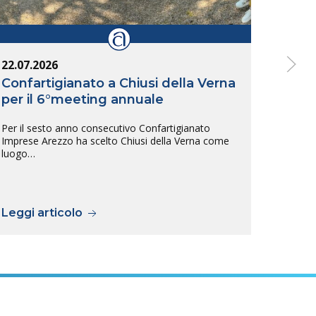
22.07.2026
14.07
Confartigianato a Chiusi della Verna
Inte
per il 6°meeting annuale
Arez
tras
Per il sesto anno consecutivo Confartigianato
sull
Imprese Arezzo ha scelto Chiusi della Verna come
luogo…
L’inte
tra Ar
previs
Leggi articolo
Legg