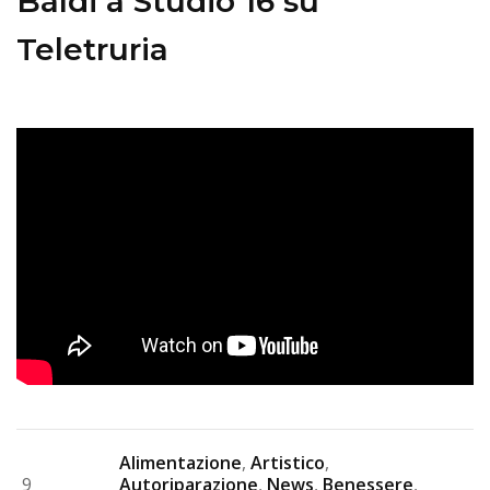
Baldi a Studio 16 su
Teletruria
Alimentazione
,
Artistico
,
9
Autoriparazione
,
News
,
Benessere
,