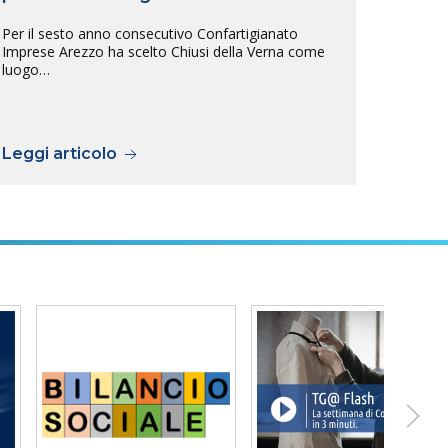
tras
Per il sesto anno consecutivo Confartigianato
sull
Imprese Arezzo ha scelto Chiusi della Verna come
luogo…
L’inte
tra Ar
previs
Leggi articolo
Legg