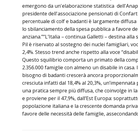
emergono da un'elaborazione statistica dell'Anap, 
presidente dell'associazione pensionati di Confarti
percentuale di colf e badanti è largamente diffusa 
lo sbilanciamento della spesa pubblica a favore de
anziana.”“L’Italia – continua Galletti – destina alla
Pil è riservato al sostegno dei nuclei famigliari, 
2,4%. Stesso trend anche rispetto alla voce “disabil
Questo squilibrio comporta un primato della compo
2.356.000 famiglie con almeno un disabile in casa. I
bisogno di badanti crescerà ancora proporzionalment
cresciuta infatti dal 18,4% al 20,3%, un’impennata 
una pratica sempre più diffusa, che coinvolge in larg
e proviene per il 47,9%, dall’Est Europa: soprattut
popolazione italiana e la crescente domanda privata
favore delle necessità delle famiglie, assecondan