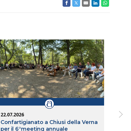
22.07.2026
14.07
Confartigianato a Chiusi della Verna
Inte
per il 6°meeting annuale
Arez