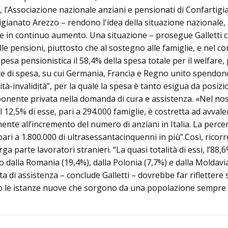
l’Associazione nazionale anziani e pensionati di Confartigi
gianato Arezzo – rendono l'idea della situazione nazionale, m
e in continuo aumento. Una situazione – prosegue Galletti che
lle pensioni, piuttosto che al sostegno alle famiglie, e nel 
 spesa pensionistica il 58,4% della spesa totale per il welfare, 
voce di spesa, su cui Germania, Francia e Regno unito spendo
ità-invalidità”, per la quale la spesa è tanto esigua da posizi
nente privata nella domanda di cura e assistenza. «Nel nost
l 12,5% di esse, pari a 294.000 famiglie, è costretta ad avvaler
e all’incremento del numero di anziani in Italia. La percentu
pari a 1.800.000 di ultrasessantacinquenni in più”.Così, ricor
a parte lavoratori stranieri. “La quasi totalità di essi, l’88,6
to dalla Romania (19,4%), dalla Polonia (7,7%) e dalla Moldavi
 di assistenza – conclude Galletti – dovrebbe far riflettere s
do le istanze nuove che sorgono da una popolazione sempre 