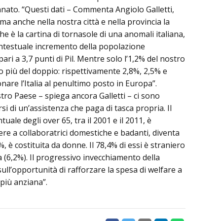
anato. “Questi dati – Commenta Angiolo Galletti,
a anche nella nostra città e nella provincia la
 è la cartina di tornasole di una anomali italiana,
contestuale incremento della popolazione
pari a 3,7 punti di Pil. Mentre solo l’1,2% del nostro
no più del doppio: rispettivamente 2,8%, 2,5% e
onare l’Italia al penultimo posto in Europa”.
ro Paese – spiega ancora Galletti – ci sono
si di un’assistenza che paga di tasca propria. Il
ale degli over 65, tra il 2001 e il 2011, è
rere a collaboratrici domestiche e badanti, diventa
%, è costituita da donne. Il 78,4% di essi è straniero
a (6,2%). Il progressivo invecchiamento della
ull’opportunità di rafforzare la spesa di welfare a
più anziana”.