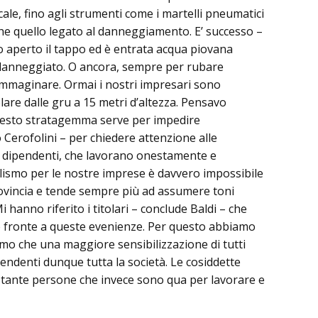
e scale, fino agli strumenti come i martelli pneumatici
che quello legato al danneggiamento. E’ successo –
o aperto il tappo ed è entrata acqua piovana
zo danneggiato. O ancora, sempre per rubare
e immaginare. Ormai i nostri impresari sono
lare dalle gru a 15 metri d’altezza. Pensavo
 questo stratagemma serve per impedire
 Cerofolini – per chiedere attenzione alle
i e dipendenti, che lavorano onestamente e
dalismo per le nostre imprese è davvero impossibile
provincia e tende sempre più ad assumere toni
anno riferito i titolari – conclude Baldi – che
are fronte a queste evenienze. Per questo abbiamo
amo che una maggiore sensibilizzazione di tutti
pendenti dunque tutta la società. Le cosiddette
u tante persone che invece sono qua per lavorare e