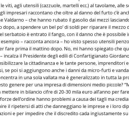
 le viti, agli utensili (cazzuole, martelli ecc.) al tavolame, all
 gli impresari raccontano che oltre al danno del furto c’è an
se Valdarno – che hanno rubato il gasolio dai mezzi lasciand
no dopo, a spendere un bel po’ di soldi per riparare il mez
nel serbatoio è entrato il fango, con il danno che è possibil
er esempio – racconta ancora – ho visto spesso utensili penzo
lì per fare prima il mattino dopo. No, mi hanno spiegato che
incalza il Presidente degli edili di Confartigianato Giordano
ensibilizzare la cittadinanza e le tante persone, imprenditor
crisi, se poi si aggiungono anche i danni da micro-furti e van
concentra in una sola vallata ma è generalizzato in tutta la 
o genere per una impresa di dimensioni medio piccole? “Mi h
mettere in bilancio cifre di 20-30 mila euro all’anno per f
e forze dell’ordine hanno problemi a causa dei tagli ma credi
re il ripetersi di atti che danneggiano le imprese e i loro di
azioni e per impedire che il discredito cada ingiustamente s