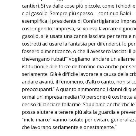
cantieri. Si va dalle cose più piccole, come i chiodi e
e al gasolio. Sempre più spesso – continua Baldi –
esemplifica il presidente di Confartigianato Impre
costringendo l’impresa, se voleva lavorare il gior
gasolio, si è usata una canna lasciata per terra e 
costretti ad usare la fantasia per difendersi. Io p
fossero dimenticanze, o che li avessero lasciati 
chevengano rubati"“Vogliamo lanciare un allarme – 
istituzioni e alle forze dell’ordine ma anche per s
seriamente. Già è difficile lavorare a causa della 
andare avanti, il fenomeno, d’altro canto, non si 
preoccupanti.” A quanto ammontano i danni di quest
ormai un’impresa media (10 persone) è costretta a 
deciso di lanciare l’allarme. Sappiamo anche che l
possa aiutare a tenere più alta la guardia e preveni
“mele marce” vanno isolate per evitare generalizz
che lavorano seriamente e onestamente.”