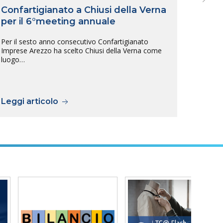
Confartigianato a Chiusi della Verna
Inte
per il 6°meeting annuale
Arez
tras
Per il sesto anno consecutivo Confartigianato
sull
Imprese Arezzo ha scelto Chiusi della Verna come
luogo…
L’inte
tra Ar
previs
Leggi articolo
Legg