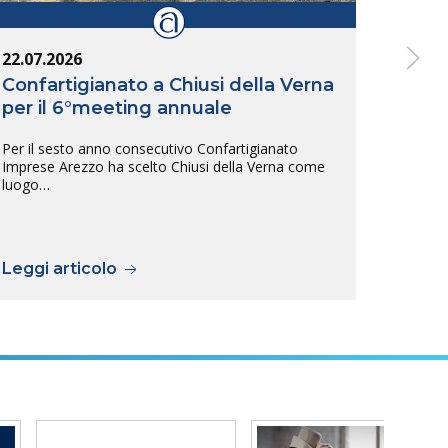
22.07.2026
14.07
Confartigianato a Chiusi della Verna
Inte
per il 6°meeting annuale
Arez
tras
Per il sesto anno consecutivo Confartigianato
sull
Imprese Arezzo ha scelto Chiusi della Verna come
luogo…
L’inte
tra Ar
previs
Leggi articolo
Legg