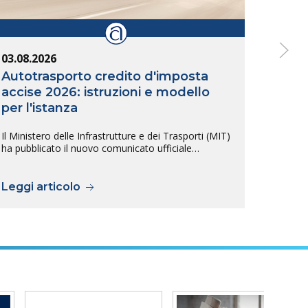
03.08.2026
03.08
Autotrasporto credito d'imposta
Odon
accise 2026: istruzioni e modello
nell
per l'istanza
"Mar
Il Ministero delle Infrastrutture e dei Trasporti (MIT)
Anche 
ha pubblicato il nuovo comunicato ufficiale…
artigi
Leggi articolo
Legg