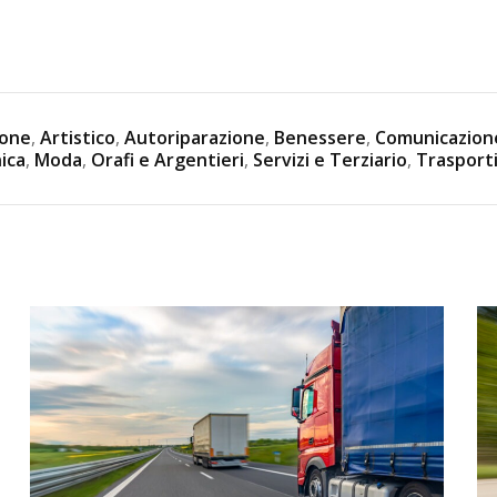
ione
,
Artistico
,
Autoriparazione
,
Benessere
,
Comunicazion
ica
,
Moda
,
Orafi e Argentieri
,
Servizi e Terziario
,
Trasport