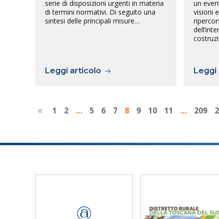
serie di disposizioni urgenti in materia
un event
di termini normativi. Di seguito una
visioni 
sintesi delle principali misure…
ripercor
dell’int
costruz
Leggi articolo
Leggi 
1
2
…
5
6
7
8
9
10
11
…
209
2