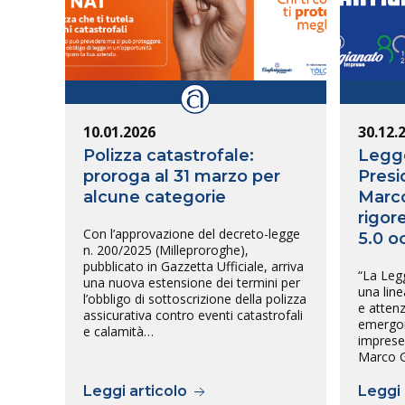
10.01.2026
30.12.
Polizza catastrofale:
Legge
proroga al 31 marzo per
Presi
alcune categorie
Marco
rigor
Con l’approvazione del decreto-legge
5.0 o
n. 200/2025 (Milleproroghe),
pubblicato in Gazzetta Ufficiale, arriva
“La Leg
una nuova estensione dei termini per
una line
l’obbligo di sottoscrizione della polizza
e attenz
assicurativa contro eventi catastrofali
emergono
e calamità…
imprese”
Marco G
Leggi articolo
Leggi 