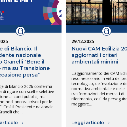
2025
29.12.2025
 di Bilancio. Il
Nuovi CAM Edilizia 2
dente nazionale
aggiornati i criteri
 Granelli "Bene il
ambientali minimi
e ma su Transizione
L’aggiornamento dei CAM Ediliz
ccasione persa"
reso necessario in virtù del p
tecnologico, dell’evoluzione de
ge di bilancio 2026 conferma
normativa ambientale e delle
a di rigore con scelte selettive
trasformazioni dei mercati di
ione ai conti pubblici, ma
riferimento, così da perseguir
 nodi ancora irrisolti per le
maggiore…
. Così il Presidente nazionale
ranelli che…
articolo
Leggi articolo